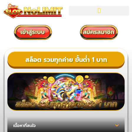
สล็อต รวมทุกค่าย ขั้นต่ำ 1 บาท
เนื้อหาที่สนใจ