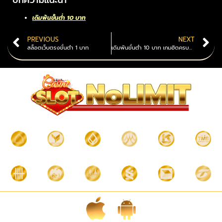
บทความแนะนำ
เดิมพันขั้นต่ํา 10 บาท
PREVIOUS
NEXT
สล็อตเว็บตรงขั้นต่ำ 1 บาท
เดิมพันขั้นต่ํา 10 บาท เกมฮิตครบทุกแนว ระบบออโต้ 24 ชม.