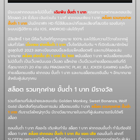
มีระบบฝากถอนและไม่มีขั้นต่ำ
เดิมพัน ขั้นต่ำ 1 บาท
คุณสามารถฝากและถอนเงิน
ได้ตลอด 24 ชั่วโมง เงินด่วนใน 1 นาที ฝากถอนเพียง 1 บาท
สล็อต รวมทุกค่าย
ขั้นต่ำ 1 บาท
มันมีกราฟิก HD ที่มีสีสันและน่าทึ่งและเสียงที่สมจริง รองรับทุก
ระบบปฏิบัติการ เช่น IOS, ANDROID เล่นได้ทุกที่
มีลิขสิทธิ์ 1 bit นี่คือเว็บไซต์ที่ถูกกฎหมาย 100% และได้รับความไว้วางใจจากผู้
เล่นทั่วโลก
เว็บตรง ฝากขั้นต่ำ 1 บาท
เว็บไซต์อันดับต้น ๆ ที่เปิดรับสมาชิกใหม่
สูงสุดในปี 2023 ลงทะเบียนตอนนี้และรับแพ็คสล็อตฟรี และเกมให้ลองเล่น
มากมาย
สล็อต ฝากขั้น ต่ํา 1 บาท รับ 100
พนันสล็อต 1 บาท พนันสล็อตแมชชีน
ไม่มีขั้นต่ำ เป็นเว็บพนันบอล เว็บสด แฮ็คง่าย เว็บนี้รวมค่ายสล็อตแมชชีนที่ดี
ที่สุดมากกว่า 20 ค่าย เช่น PRAGMATIC PLAY, JILI, JOKER GAMING และอื่นๆ
ค่ายสล็อตแมชชีน ฝากถอน ขั้นต่ำ 1 บาท และเกมสล็อตแมชชีนอื่น ๆ อีกมากมาย
สำหรับผู้เล่นทุกคน
สล็อต รวมทุกค่าย ขั้นต่ำ 1 บาท มีรางวัล
รวมถึงเกมที่เล่นง่ายและชนะเช่น Golden Monkey, Sweet Bonanza, Wolf
Gold เลือกสิ่งที่คุณต้องการเล่น สล็อตแมชชีน 1 บาท
สล็อต รวมทุกค่าย ขั้นต่ำ
1 บาท
กับรางวัลใหญ่ทุกวัน มีรางวัลมากมายในเกมที่ผู้เล่นสามารถรับได้ฟรี
สล็อต
ถอนขั้นต่ำ 1 บาท คืออะไร เดิมพันทำไม สล็อต 1 บาท ฝากถอนขั้นต่ำ ทำไมต้องใช้
สล็อต 1 บาท
สล็อต ฝากถอน ขั้นต่ำ 1 บาท คืน ยอด เสีย
ถอนขั้นต่ำ ฝากที่
SLOTFIN เพราะเรามีสล็อตบนเว็บไซต์ของเรา ที่รวบรวมมาจากทุกค่ายดัง ผู้เล่น