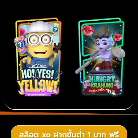
สล็อต xo ฝากขั้นต่ำ 1 บาท ฟรี