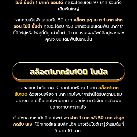
ไม่มี ขั้นต่ำ 1 บาทก็ ถอนได้
คุณจะได้รับเงิน 97 บาท รวมถึง
เดิมพันใหญ่
หากคุณเดิมพันเสมอกัน 50 บาท
สล็อต pg เบ ท 1 บาท ฝาก
ถอน ไม่มี ขั้นต่ำ
คุณจะได้รับ 450 บาทรวมเงินเดิมพัน บาคาร่า
นี้มีไพ่คู่หรือไพ่คู่ที่มีมูลค่าขั้นต่ำ 1 บาท หากผลลัพธ์คือคู่ของเอซ
คุณจะชนะเดิมพันในเกมนั้น
สล็อต1บาทรับ100 โบนัส
เราขอแนะนำเว็บบาคาร่าออนไลน์เพียง 1 บาท
สล็อต1บาท
รับ100
ด้วยเงินเพียง 1 บาท เกมไพ่บาคาร่านี้ได้รับความนิยม
อย่างมาก นี่เป็นเกมไพ่ที่ง่ายมากและมีหลายวิธีในการเดิมพัน
นอกจากบาคาร่าแล้ว
เว็บไซต์ของเรายังมีเกมไพ่ต่างๆ
ฝาก 1 บาท ฟรี 50 บาท ล่าสุด
กดรับ เอง
โป๊กเกอร์และแบล็คแจ็ค บางเว็บไซต์เรารู้ว่าเริ่มต้นที่
5 บาท 10 บาท