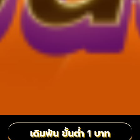
เดิมพัน ขั้นต่ำ 1 บาท