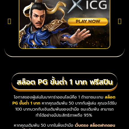
สล็อต PG ขั้นต่ำ 1 บาท ฟรีสปิน
โอกาสของผู้เล่นในบาคาร่าออนไลน์คือ 1 ถ้าเขาชนะเกม
สล็อต
PG ขั้นต่ำ 1 บาท
หากคุณเดิมพัน 50 บาทกับผู้เล่น คุณจะได้รับ
100 บาทบวกกับเงินเดิมพันของเจ้ามือ ชนะเดิมพัน สามารถ
ทำได้อย่างมีประสิทธิภาพถึง 95%
หากคุณเดิมพัน 50 บาทในฝั่งเจ้ามือ
เว็บตรง สล็อตฝากถอน